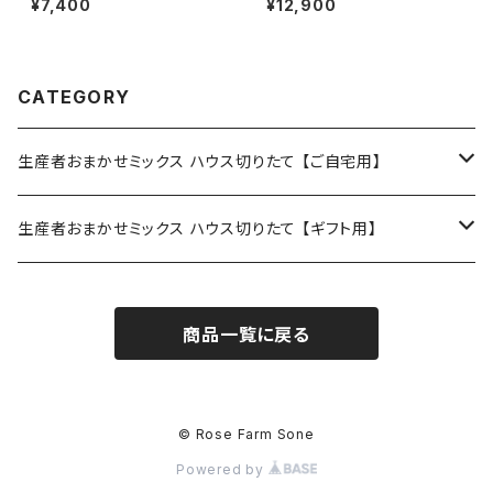
¥7,400
¥12,900
料】
料】
CATEGORY
生産者おまかせミックス ハウス切りたて 【ご自宅用】
15本（箱入り）
生産者おまかせミックス ハウス切りたて 【ギフト用】
20本（箱入り）
20本（箱入り、ラッピング、リボン）
商品一覧に戻る
30本（箱入り）
30本（箱入り、ラッピング、リボン）
40本（箱入り）
40本（箱入り、ラッピング、リボン）
© Rose Farm Sone
Powered by