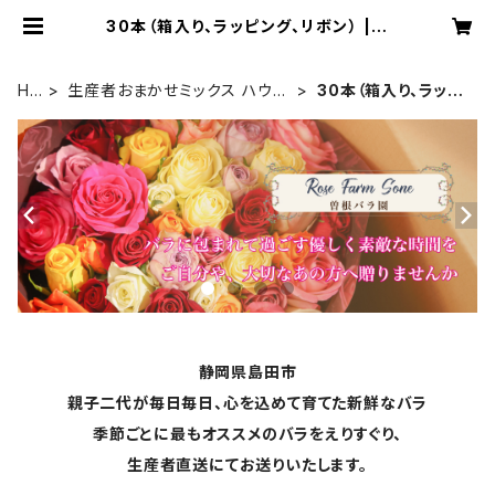
30本（箱入り、ラッピング、リボン） | R
ose Farm Sone
HO
生産者おまかせミックス ハウス
30本（箱入り、ラッピ
ME
切りたて 【ギフト用】
ング、リボン）
静岡県島田市
親子二代が毎日毎日、心を込めて育てた新鮮なバラ
季節ごとに最もオススメのバラをえりすぐり、
生産者直送にてお送りいたします。