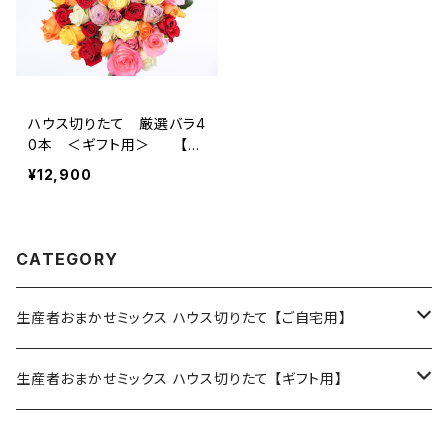
ハウス切りたて 厳選バラ4
0本 ＜ギフト用＞ 【送
料無料】
¥12,900
CATEGORY
生産者おまかせミックス ハウス切りたて 【ご自宅用】
15本（箱入り）
生産者おまかせミックス ハウス切りたて 【ギフト用】
20本（箱入り）
20本（箱入り、ラッピング、リボン）