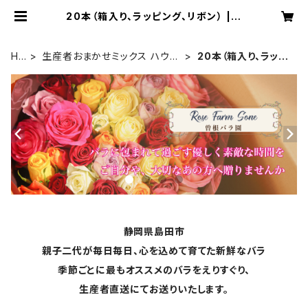
20本（箱入り、ラッピング、リボン） | R
ose Farm Sone
HO
生産者おまかせミックス ハウス
20本（箱入り、ラッピ
ME
切りたて 【ギフト用】
ング、リボン）
静岡県島田市
親子二代が毎日毎日、心を込めて育てた新鮮なバラ
季節ごとに最もオススメのバラをえりすぐり、
生産者直送にてお送りいたします。